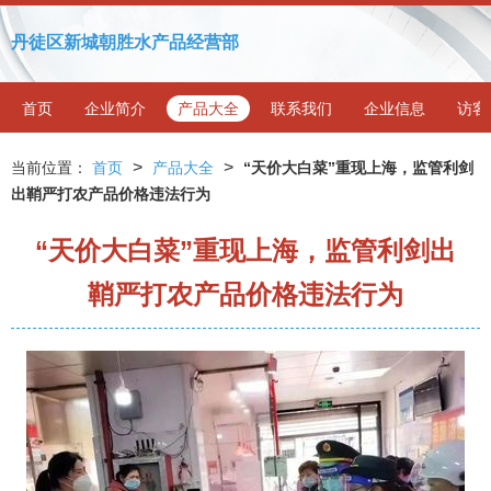
丹徒区新城朝胜水产品经营部
首页
企业简介
产品大全
联系我们
企业信息
访客
>
>
当前位置：
首页
产品大全
“天价大白菜”重现上海，监管利剑
出鞘严打农产品价格违法行为
“天价大白菜”重现上海，监管利剑出
鞘严打农产品价格违法行为