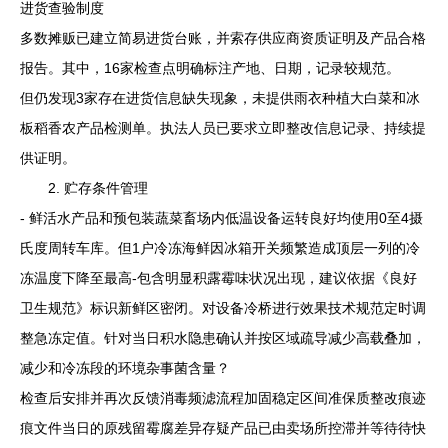
进货查验制度
多数摊贩已建立简易进货台账，并索存供应商资质证明及产品合格
报告。其中，16家检查点明确标注产地、日期，记录较规范。
但仍发现3家存在进货信息缺失现象，未提供雨衣种植大白菜和冰
板稻香农产品检测单。执法人员已要求立即整改信息记录、持续提
供证明。
2. 贮存条件管理
- 鲜活水产品和预包装蔬菜畜场内低温设备运转良好均使用0至4摄
氏度周转车库。但1户冷冻海鲜因冰箱开关频繁造成顶层一列的冷
冻温度下降至最高-包含明显积露霉味状况出现，建议依据《良好
卫生规范》标识新鲜区密闭。对设备冷桥进行效果技术规范定时调
整急冻定值。针对当日积水隐患确认并按区域疏导减少高载叠加，
减少和冷冻段的环境杂事菌含量？
检查后安排并再次反馈消毒频滤流程加固稳定区间准保质整改痕迹
痕文件当日的原残留霉腐差异存疑产品已由卖场所控滞并等待待快