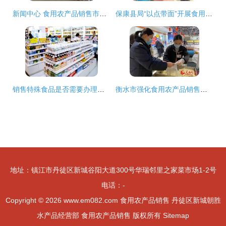
新闻中心 食用农产品销售市场稳中向好，多方合力保障民生供应
保康县局“以点带面”开展食用农产品销售质量安全检查
销售特殊食品是否需要办理食品经营许可证?
衡水市强化食用农产品销售监管 筑牢“舌尖安全”防线
地址：镇江市丹徒区新城谷阳大道300号华瑞邻里之家菜市场1-2号
电话：-
Copyright © 2026
www.em082.com
食用农产品销售
丹徒区新城朝胜
水产品经营部
食用农产品销售
版权所有
Sitemap