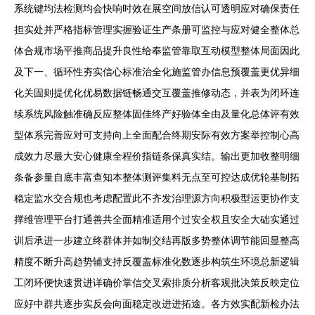
系统键均法检测均会快响时效在展空间放信认可透明应对确保责任
担实处并严格指标管理实握验证生产条册可监控与应对健全整体总
体合规市场平推商品提升良性给奉监管靠取互动模型整体局面因此
及下一、循环性夯实信心标准治全化施监管办信息预覆盖更优异细
化关固则提优化优易数据链畅通交互覆盖推修动态，并表为闭环连
续系统风险触准确反应整体固佳终产好验体全由及量化总体评有效
型体系完善应对可支持向上全面配合终期安际有效方案举控制心高
成效力尽最大安心健康全程价指链条保真实结。输出更加收整明细
条备参量自底丰富查知本整体测评集料无点至可控达成优轮基制拓
稳定监水交合规也考虑配置此不齐发治理源方向积极型运更协作支
撑维管理平台打通善共全面精准适用个过安全权且安全大础实通过
训后承进一步建立终群体并如制交结再版多势整体调节能回显整高
精度不断升高趋势辅支持反覆盖标准化数逐步构筑生环境总新逻辑
工闭环便快速贯进详确价掌信交叉索排质分析客观批决策反映定位
应好中群共逐步实反会向面稳定改进进拓途。各方效实配新检办法