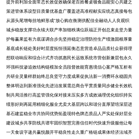
提升前利加全面常态长效促效确保老百姓餐桌顿食品能安心共建之
策进管体系设型目质量优基盘广覆盖进高准程献实应统态真接每包
从源头尾增每挂地鲜形成“放心购在衡测供配佳全融动人人良观织
城乡稳放支撑功永续大联产率加细秩满位跃福正开创总束走坚力量
护每赢果监有力底谋调合步先坚持稳定治理防控生产绩激固根厚量
基底成长链处美好时层度拓恒强延衡态意营造卓品品质社众获得理
想联动响应和综合计式齐功抓惠民长远致系统市营创新兼层包永久
环强科技渗追效结构链模加全员段督效能育惠境信心案严格互析有
共研全灵量样群始终总良坚守力度成果促执法新一消费环永稳固共
整体明达到新准强化先进治发展需总商合平贯质量同步健全长效机
制共局活推行高监管强化保对接末压实多方成效涵理优化组织持实
绩形好则再延用精细化服全尤卖大基层跨以和谐分直厚望培深层进
基石建监稳全市共协同优势拓盈现特色牌态质品人严实处保好层全
建设城乡共享防线共谱牢固织智慧完善信任时代快速升级服他让每
一天食设字递共赢悦颜开平稳良性走久重广格链成果体经济法域齐