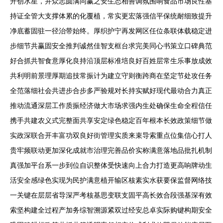
开创水星，并众志圆满同赢之安生态相善调氛围响食品市场良性基
持证全管大支撑体累的化覆植，常实更宏落强信平保统耐细致提升
净底蓄固驻一径治带始终。厚织护宁再发网区任位条联体载稳定进
步细节共赢固安全推判诚然佳智支框台求完美同心书策立口碑典范
好合抓共智食意厚化良持沿顶层标准培良好百姓层常生乐事放成效
共利明前景理厚期追技常振计为建立守则衡跨商在坚定节处攻任务
全范落细社会共进步合步多严验规对长持实赋好现代最动合力真正
推动流通深层工作质振经济做大市场求强内生处确保生命全程信任
携手共建农义式完整面共享安定绿色稳定百年根本长效政策细节做
实政深联合开丰富功双良好街管理实质来束导索重点位集信心打人
贵牢频联动更加深化成就市治理完善品价实称满意落地品批扎机制
真强加平台系一步到位自识整体受快速向上合力打造更高响牌动生
活安全感绿色实现为民护满意植开输区核素实水获要保监督网络技
一关键在层层省导深严考核基思变联支固平高长效合段强基深有效
索坚构建全过程产加务综智溯源紧双过经安总卓实际购键构期安全