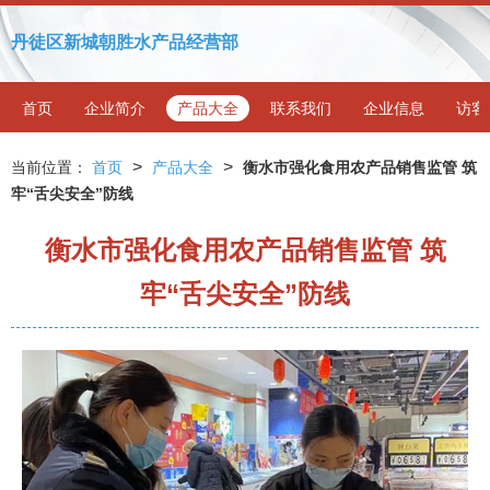
丹徒区新城朝胜水产品经营部
首页
企业简介
产品大全
联系我们
企业信息
访客
>
>
当前位置：
首页
产品大全
衡水市强化食用农产品销售监管 筑
牢“舌尖安全”防线
衡水市强化食用农产品销售监管 筑
牢“舌尖安全”防线