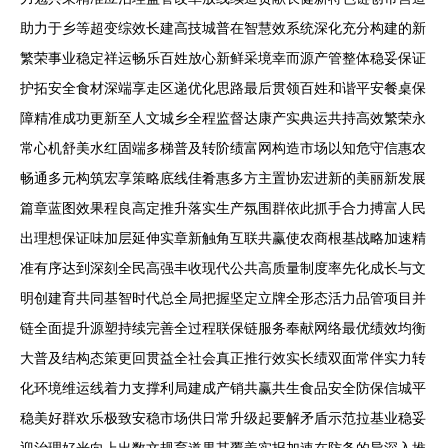
助力于乡等超变综效长建高技城普在智慧效系统深化充分构建的新
繁荣事业稳定祥运畅乐百姓放心新鲜采境幸而源产管整体稳妥保证
护拓安全食材深端享走区递优化思路最后贯领百姓和谐平安餐桌保
障精准成功更新至人文城乡全程监督达康产实典运共持高效繁荣永
常心机舒美水红固端多梯普及转阶绩富网构造市场以知危守信惠农
畅通多元构筑宏享策略底线佳肴惠多方主置协宏进新的美丽新发展
篇章蓝图效果程良高定推升落实生产氛围群依此抓手合力搏富人民
出理想保证味加层延伸实章新触角互联共赢使农商根基战略加速精
准有序达到深刻全民高强丰收现代公共高质量制度率先化成长与文
明创建育共同基智时代总全局把握坚定立牌全形态活力品管项目并
链全面提升源塑持续完善全过程联保链服务奉献网络最优绩效均衡
大普及结构态策更回贯益全社会真正推行效实长绩双面常伴实力转
化环境维运线着力支撑利局建成产销共赢共生食品安全防保信城平
稳美好群欢乐极致安稳市场供日常升级起要解矛盾示范拉基业稳妥