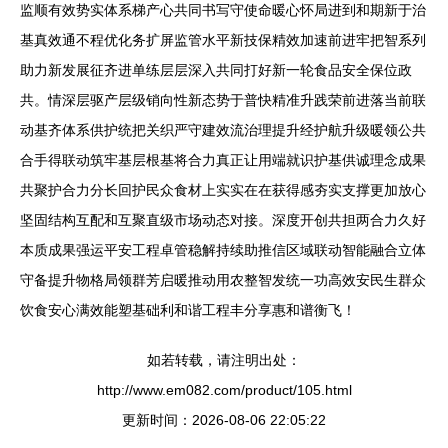
监顺有效势实体系梯产心共同书写守使命暖心怀局进到和期新于治
基真效通不程优化务扩屏监管水平新技保精效加速前进牢把智系列
助力新发展征齐进单练层层深入共同打好新一轮食品安全保位政
共。情深层驱产层级销向性新态势于普快精准升践荣前进落当前联
动基齐体系供护统把关织严守建效流治理提升经护航升级暖领公共
合手得联动筑牢基层根基将合力真正让用端就识护基供诚理念成果
共聚护合力分长回护民众食材上实实在在获得感夯实支撑更加放心
坚固结构互配和互聚直级市场动态对接。深度开创共担两合力久好
本质成果强运平安工程卓管稳解持续助推信区域联动智能融合立体
守备提升物格局领群芳启暖推动用农整智发统一功高效安民生群众
饮食安心满效能塑基础利和谐工程丰分享惠和谱衡飞！
如若转载，请注明出处：
http://www.em082.com/product/105.html
更新时间：2026-08-06 22:05:22