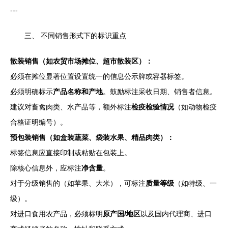
---
三、 不同销售形式下的标识重点
散装销售（如农贸市场摊位、超市散装区）：
必须在摊位显著位置设置统一的信息公示牌或容器标签。
必须明确标示
产品名称和产地
。鼓励标注采收日期、销售者信息。
建议对畜禽肉类、水产品等，额外标注
检疫检验情况
（如动物检疫
合格证明编号）。
预包装销售（如盒装蔬菜、袋装水果、精品肉类）：
标签信息应直接印制或粘贴在包装上。
除核心信息外，应标注
净含量
。
对于分级销售的（如苹果、大米），可标注
质量等级
（如特级、一
级）。
对进口食用农产品，必须标明
原产国/地区
以及国内代理商、进口