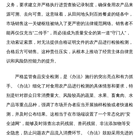
义务，要求建立并严格执行进货查验记录制度，确保食用农产品来
源可溯、去向可查。这意味着，从田间地头到百姓餐桌的链条中，
市场销售这一关键枢纽被纳入了更严密的法律规范网络。销售者不
能再仅仅充当“二传手”，而必须成为质量安全的第一道“守门人”，
主动索证索票，对无法提供合格证明文件的农产品进行检验检测，
合格后方可销售。这种责任压实，从根本上推动了经营主体自律意
识和风险防控能力的提升。
严格监管食品安全检测，是《办法》施行的突出亮点和有力抓
手。《办法》细化了对食用农产品进行检测的具体情形和要求，特
别是针对群众日常消费量大、风险较高的蔬菜、水果、畜禽肉、水
产品等重点品种，强调了市场开办者应当开展抽样检验或者快速检
测，并及时公布结果。这相当于在市场端设置了一个常态化的“安
全滤网”，能够及时筛查出农药残留、兽药残留、非法添加物等安
全隐患，防止问题农产品流入消费环节。《办法》鼓励采用先进的