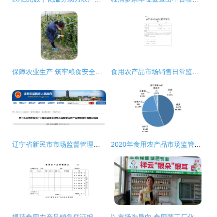
保障农业生产 筑牢粮食安全——海口市美兰区大致坡镇强化监督检查推动春耕生产与食用农产品销售
食用农产品市场销售日常监督检查结果记录与分析
辽宁省新民市市场监督管理局通报农贸大厅王威蔬菜摊床不合格食用农产品核查处置情况
2020年食用农产品市场监管部门抽检不合格情况权威解析